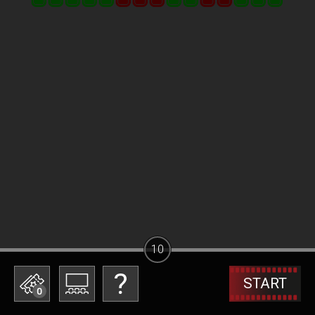
10
START
0