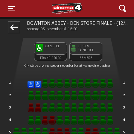
Cinema4
front05-temp 070856
Toggle navigation
DOWNTON ABBEY - DEN STORE FINALE - (12/11 SIDSTE DAG)
onsdag 05. november kl. 15:20
KØRESTOL
LUKSUS
LÆNESTOL
FRA KR. 120,00
SE MERE
Klik på de grønne sæder nedenfor for at vælge dine pladser