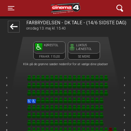
Cinema4
front05-temp 054624
Toggle navigation
FÅRBRYDELSEN - DK TALE - (14/6 SIDSTE DAG)
onsdag 13. maj kl. 15:40
KØRESTOL
LUKSUS
LÆNESTOL
FRA KR. 115,00
SE MERE
Klik på de grønne sæder nedenfor for at vælge dine pladser