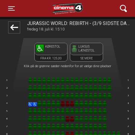
Cinema4
front03-cc 124919
Toggle navigation
JURASSIC WORLD: REBIRTH - (3/9 SIDSTE DAG)
fredag 18. juli kl. 15:10
KØRESTOL
LUKSUS
LÆNESTOL
FRA KR. 125,00
SE MERE
Klik på de grønne sæder nedenfor for at vælge dine pladser