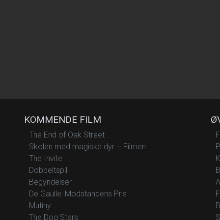
KOMMENDE FILM
Ø
The End of Oak Street
F
Skolen med magiske dyr – Filmen
P
The Invite
K
Dobbeltspil
B
Begyndelser
A
De Gaulle: Modstandens Pris
F
Mutiny
B
The Dog Stars
S