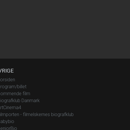
VRIGE
orsiden
rogram/billet
ommende film
iografklub Danmark
rtCinema4
ilmporten - filmelskernes biografklub
abybio
eniorBio