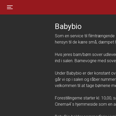
Toggle navigation
Babybio
Som en service til filmtrængende n
hensyn til de kære små, dæmpet ly
Hvis jeres barn/børn sover udlev
ind i salen. Barnevogne med soven
Under Babybio er der konstant ove
går vi op i salen og råber nummer
velkommen til at tage børnene med
Forestillingerne starter kl. 10,00,
Cinema4`s hjemmeside som en alm