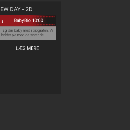
EW DAY - 2D
BabyBio 10:00
Bio 1
Tag din baby med i biografen. Vi
holder øje med de sovende
babyer og kalder på mor eller far
hvis baby vågner og vil ind og se
LÆS MERE
film. :)