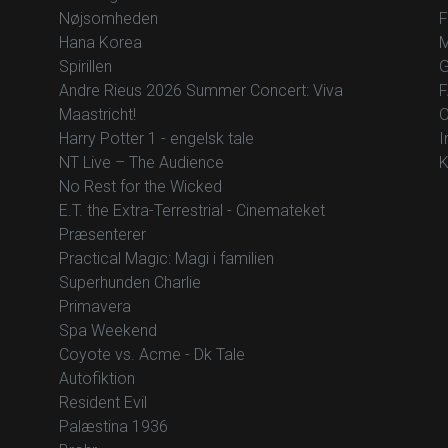
Nøjsomheden
F
Hana Korea
M
Spirillen
G
Andre Rieus 2026 Summer Concert: Viva
F
Maastricht!
O
Harry Potter 1 - engelsk tale
I
NT Live – The Audience
K
No Rest for the Wicked
E.T. the Extra-Terrestrial - Cinemateket
Præsenterer
Practical Magic: Magi i familien
Superhunden Charlie
Primavera
Spa Weekend
Coyote vs. Acme - Dk Tale
Autofiktion
Resident Evil
Palæstina 1936