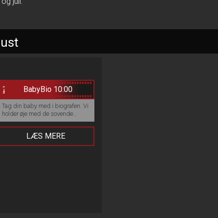
g juli.
gust
BabyBio 10:00
Bio 3
Tag din baby med i biografen. Vi
holder øje med de sovende
babyer og kalder på mor eller far
hvis baby vågner og vil ind og se
LÆS MERE
film. :)