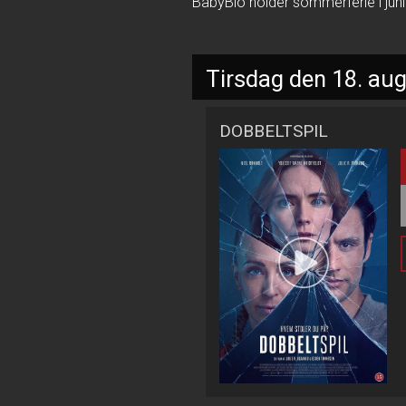
BabyBio holder sommerferie i juni o
Tirsdag den 18. au
DOBBELTSPIL