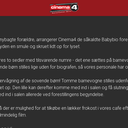
Cinema4
ybagte forældre, arrangerer Cinema4 de såkaldte Babybio forestill
den en smule og skruet lidt op for lyset.
eres to sedler med tilsvarende numre - det ene sættes på barn
de børn stilles lige uden for biografen, så vores personale har 
rvågning af de sovende børn! Tomme barnevogne stilles udenfor. 
et op. Den lille kan derefter komme med ind i salen og få slutni
 ind i salen allerede ved forestillingens begyndelse.
 så der er mulighed for at tilkøbe en lækker frokost i vores cafe ef
indelig film.