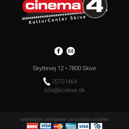
Skyttevej 12 • 7800 Skive
70701464
info@kcskive.dk
nyhedsbrev
betingelser
persondata
cookies