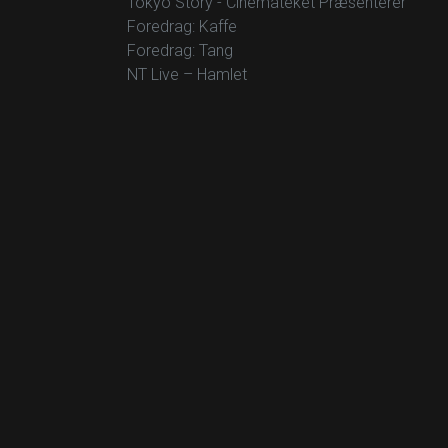
Tokyo Story - Cinemateket Præsenterer
Foredrag: Kaffe
Foredrag: Tang
NT Live – Hamlet