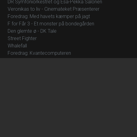
DR Symfoniorkestret og Esa-Pekka Salonen
Veronikas to liv - Cinemateket Præsenterer
Foredrag: Med havets kæmper på jagt
F for Får 3 - Et monster på bondegården
Den glemte ø - DK Tale
Street Fighter
Whalefall
Foredrag: Kvantecomputeren
Clayface
Fornuft og følelse
NT Live – Frankenstein
Tokyo Story - Cinemateket Præsenterer
Foredrag: Kaffe
How to Rob a Bank
The Great Beyond
Foredrag: Tang
The Hunger Games: Sunrise on the Reaping
Focker In-Law
Hexed - DK Tale