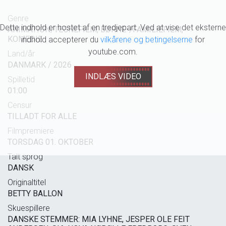
Genre
Dette indhold er hostet af en tredjepart. Ved at vise det eksterne
ANIMATION/TEGNEFILM, BØRNE-/FAMILIEFILM,
KOMEDIE
indhold accepterer du
vilkårene og betingelserne
for
youtube.com.
Land/år
DANMARK / 2026
INDLÆS VIDEO
Spilletid
01:00
Censur
TILLADT FOR ALLE
Filmpremiere
TORSDAG 01. OKTOBER
Talt sprog
DANSK
Originaltitel
BETTY BALLON
Skuespillere
DANSKE STEMMER: MIA LYHNE, JESPER OLE FEIT