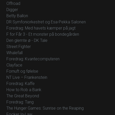
Offroad
Digger
Betty Ballon
DR Symfoniorkestret og Esa-Pekka Salonen
Foredrag: Med havets kæmper på jagt
F for Får 3 - Et monster på bondegården
Den glemte ø - DK Tale
Street Fighter
Whalefall
Foredrag: Kvantecomputeren
Clayface
Fornuft og følelse
NT Live – Frankenstein
Foredrag: Kaffe
How to Rob a Bank
The Great Beyond
Foredrag: Tang
The Hunger Games: Sunrise on the Reaping
Focker In-Law