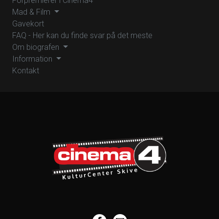
Forpremierer i Cinema4
Mad & Film
Gavekort
FAQ - Her kan du finde svar på det meste
Om biografen
Information
Kontakt