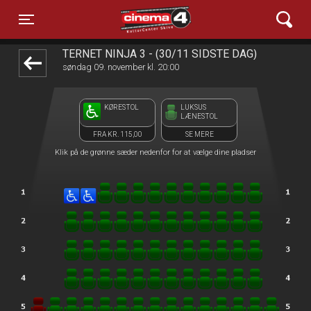
Cinema4
front05-temp 013333
Toggle navigation
TERNET NINJA 3 - (30/11 SIDSTE DAG)
søndag 09. november kl. 20:00
KØRESTOL
LUKSUS
LÆNESTOL
FRA KR. 115,00
SE MERE
Klik på de grønne sæder nedenfor for at vælge dine pladser