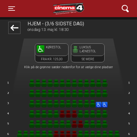
Cinema4
front05-temp 034503
Toggle navigation
HJEM - (3/6 SIDSTE DAG)
onsdag 13. maj kl. 18:30
KØRESTOL
LUKSUS
LÆNESTOL
FRA KR. 125,00
SE MERE
Klik på de grønne sæder nedenfor for at vælge dine pladser