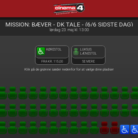
Cinema4
front03-cc 092706
MISSION: BÆVER - DK TALE - (6/6 SIDSTE DAG)
lørdag 23. maj kl. 13:00
KØRESTOL
LUKSUS
LÆNESTOL
FRA KR. 115,00
SE MERE
Klik på de grønne sæder nedenfor for at vælge dine pladser