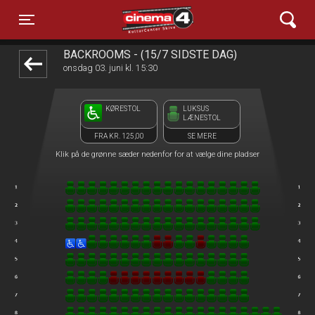
Cinema4
1step-front02 055706
Toggle navigation
BACKROOMS - (15/7 SIDSTE DAG)
onsdag 03. juni kl. 15:30
KØRESTOL
LUKSUS
LÆNESTOL
FRA KR. 125,00
SE MERE
Klik på de grønne sæder nedenfor for at vælge dine pladser