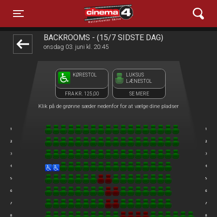
Cinema4
front05-temp 045305
Toggle navigation
BACKROOMS - (15/7 SIDSTE DAG)
onsdag 03. juni kl. 20:45
KØRESTOL
LUKSUS
LÆNESTOL
FRA KR. 125,00
SE MERE
Klik på de grønne sæder nedenfor for at vælge dine pladser