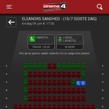
Cinema4
front05-temp 010346
Toggle navigation
ELEANORS SANDHED - (15/7 SIDSTE DAG)
tirsdag 09. juni kl. 17:00
KØRESTOL
LUKSUS
LÆNESTOL
FRA KR. 125,00
SE MERE
Klik på de grønne sæder nedenfor for at vælge dine pladser