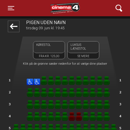
Cinema4
front05-temp 053236
Toggle navigation
PIGEN UDEN NAVN
tirsdag 09. juni kl. 19:45
KØRESTOL
LUKSUS
LÆNESTOL
FRA KR. 125,00
SE MERE
Klik på de grønne sæder nedenfor for at vælge dine pladser