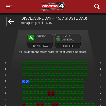
Cinema4
1step-front02 112918
Toggle navigation
DISCLOSURE DAY - (15/7 SIDSTE DAG)
fredag 12. juni kl. 16:45
KØRESTOL
LUKSUS
LÆNESTOL
FRA KR. 140,00
SE MERE
Klik på de grønne sæder nedenfor for at vælge dine pladser