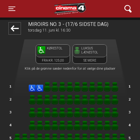
Cinema4
front03-cc 103012
Toggle navigation
MIROIRS NO. 3 - (17/6 SIDSTE DAG)
torsdag 11. juni kl. 16:30
KØRESTOL
LUKSUS
LÆNESTOL
FRA KR. 125,00
SE MERE
Klik på de grønne sæder nedenfor for at vælge dine pladser