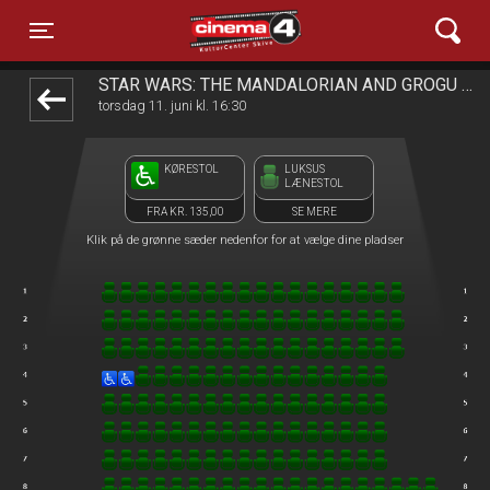
Cinema4
1step-front02 102919
Toggle navigation
STAR WARS: THE MANDALORIAN AND GROGU 2D - (17/6 SIDSTE DAG)
torsdag 11. juni kl. 16:30
KØRESTOL
LUKSUS
LÆNESTOL
FRA KR. 135,00
SE MERE
Klik på de grønne sæder nedenfor for at vælge dine pladser