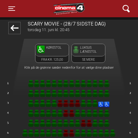
Cinema4
front03-cc 071414
Toggle navigation
SCARY MOVIE - (28/7 SIDSTE DAG)
torsdag 11. juni kl. 20:45
KØRESTOL
LUKSUS
LÆNESTOL
FRA KR. 125,00
SE MERE
Klik på de grønne sæder nedenfor for at vælge dine pladser