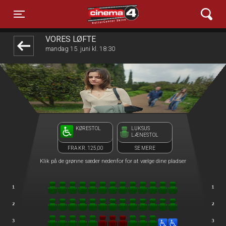
Cinema4
front05-temp 091535
Toggle navigation
VORES LØFTE
mandag 15. juni kl. 18:30
KØRESTOL
LUKSUS
LÆNESTOL
FRA KR. 125,00
SE MERE
Klik på de grønne sæder nedenfor for at vælge dine pladser