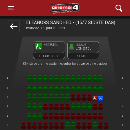
Cinema4
front05-temp 034650
Toggle navigation
ELEANORS SANDHED - (15/7 SIDSTE DAG)
mandag 15. juni kl. 15:50
KØRESTOL
LUKSUS
LÆNESTOL
FRA KR. 125,00
SE MERE
Klik på de grønne sæder nedenfor for at vælge dine pladser