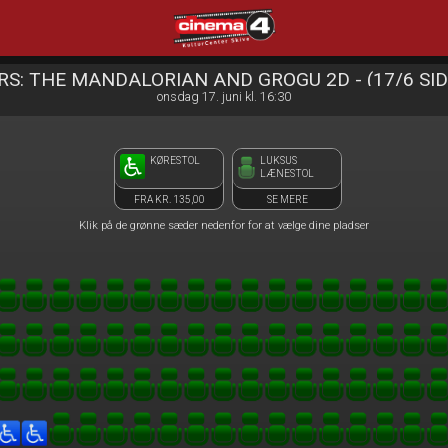
Cinema4
front03-cc 092415
S: THE MANDALORIAN AND GROGU 2D - (17/6 SI
onsdag 17. juni kl. 16:30
KØRESTOL
LUKSUS
LÆNESTOL
FRA KR. 135,00
SE MERE
Klik på de grønne sæder nedenfor for at vælge dine pladser