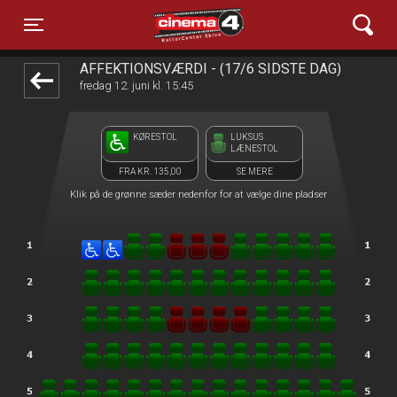
Cinema4
1step-front02 094544
Toggle navigation
AFFEKTIONSVÆRDI - (17/6 SIDSTE DAG)
fredag 12. juni kl. 15:45
KØRESTOL
LUKSUS
LÆNESTOL
FRA KR. 135,00
SE MERE
Klik på de grønne sæder nedenfor for at vælge dine pladser