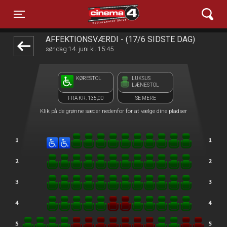
Cinema4
1step-front02 060722
Toggle navigation
AFFEKTIONSVÆRDI - (17/6 SIDSTE DAG)
søndag 14. juni kl. 15:45
KØRESTOL
LUKSUS
LÆNESTOL
FRA KR. 135,00
SE MERE
Klik på de grønne sæder nedenfor for at vælge dine pladser