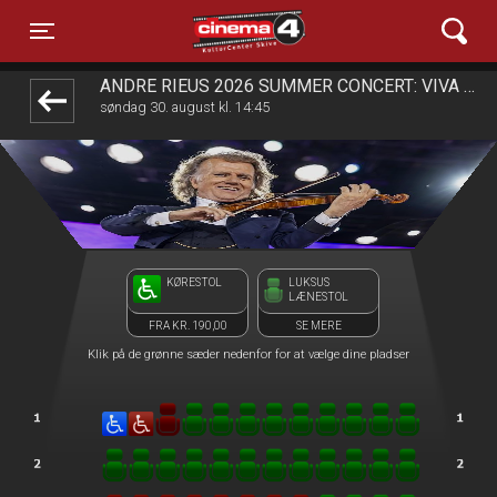
Cinema4
1step-front02 034454
Toggle navigation
ANDRE RIEUS 2026 SUMMER CONCERT: VIVA MAASTRICHT!
søndag 30. august kl. 14:45
KØRESTOL
LUKSUS
LÆNESTOL
FRA KR. 190,00
SE MERE
Klik på de grønne sæder nedenfor for at vælge dine pladser