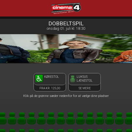
Cinema4
front05-temp 010332
DOBBELTSPIL
onsdag 01. juli kl. 18:30
KØRESTOL
LUKSUS
LÆNESTOL
FRA KR. 125,00
SE MERE
Klik på de grønne sæder nedenfor for at vælge dine pladser