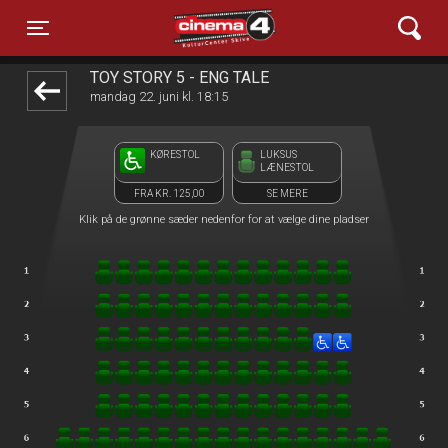
Cinema4
front03-cc 102431
Toggle navigation
TOY STORY 5 - ENG TALE
mandag 22. juni kl. 18:15
KØRESTOL
LUKSUS
LÆNESTOL
FRA KR. 125,00
SE MERE
Klik på de grønne sæder nedenfor for at vælge dine pladser