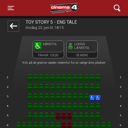
Cinema4
front03-cc 034549
Toggle navigation
TOY STORY 5 - ENG TALE
tirsdag 23. juni kl. 18:15
KØRESTOL
LUKSUS
LÆNESTOL
FRA KR. 125,00
SE MERE
Klik på de grønne sæder nedenfor for at vælge dine pladser