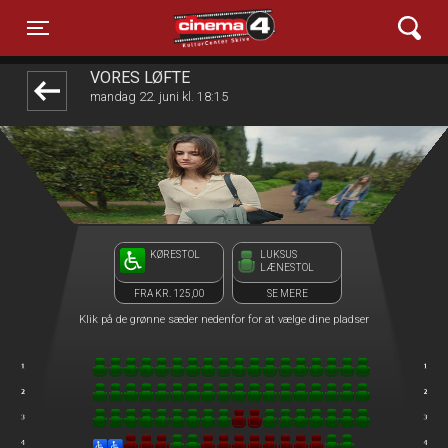
Cinema4
front03-cc 104422
Toggle navigation
VORES LØFTE
mandag 22. juni kl. 18:15
KØRESTOL
LUKSUS
LÆNESTOL
FRA KR. 125,00
SE MERE
Klik på de grønne sæder nedenfor for at vælge dine pladser