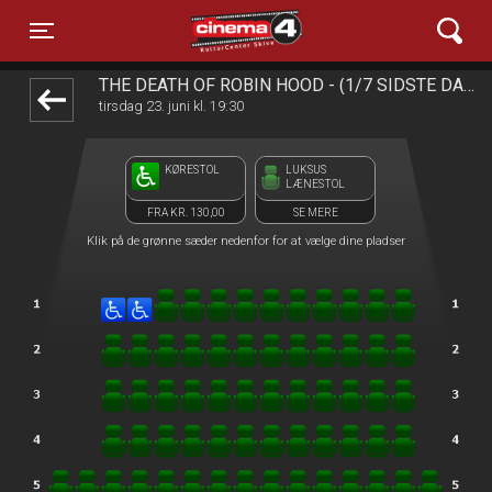
Cinema4
1step-front02 091952
Toggle navigation
THE DEATH OF ROBIN HOOD - (1/7 SIDSTE DAG)
tirsdag 23. juni kl. 19:30
KØRESTOL
LUKSUS
LÆNESTOL
FRA KR. 130,00
SE MERE
Klik på de grønne sæder nedenfor for at vælge dine pladser