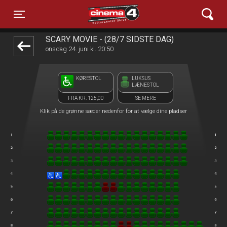
Cinema4
front05-temp 014059
Toggle navigation
SCARY MOVIE - (28/7 SIDSTE DAG)
onsdag 24. juni kl. 20:50
KØRESTOL
LUKSUS
LÆNESTOL
FRA KR. 125,00
SE MERE
Klik på de grønne sæder nedenfor for at vælge dine pladser