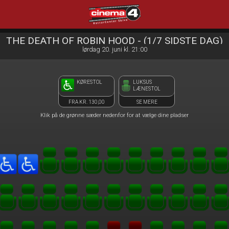
Cinema4
front03-cc 114501
THE DEATH OF ROBIN HOOD - (1/7 SIDSTE DAG)
lørdag 20. juni kl. 21:00
KØRESTOL
LUKSUS
LÆNESTOL
FRA KR. 130,00
SE MERE
Klik på de grønne sæder nedenfor for at vælge dine pladser