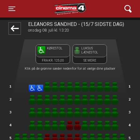
Cinema4
1step-front02 103905
Toggle navigation
ELEANORS SANDHED - (15/7 SIDSTE DAG)
onsdag 08. juli kl. 13:20
KØRESTOL
LUKSUS
LÆNESTOL
FRA KR. 125,00
SE MERE
Klik på de grønne sæder nedenfor for at vælge dine pladser