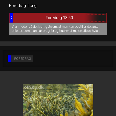
Foredrag: Tang
Foredrag 18:50
Bio 2
Vi anmoder på det kraftigste om, at man kun bestiller det antal
billetter, som man har brug for og husker at melde afbud hvis
man bliver forhindret. Sådan at alle som ønsker at se foredraget
kan få en plads.
FOREDRAG