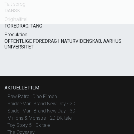
Talt sprog
DANSK
Originaltitel
FOREDRAG: TANG
Produktion
OFFENTLIGE FOREDRAG I NATURVIDENSKAB, AARHUS
UNIVERSITET
AKTUELLE FILM
Paw Patrol: Dino Filmen
Spider-Man: Brand New Day - 2D
Spider-Man: Brand New Day - 3D
Minions & Monstre - 2D DK tale
Toy Story 5 - Dk tale
The Odyssey