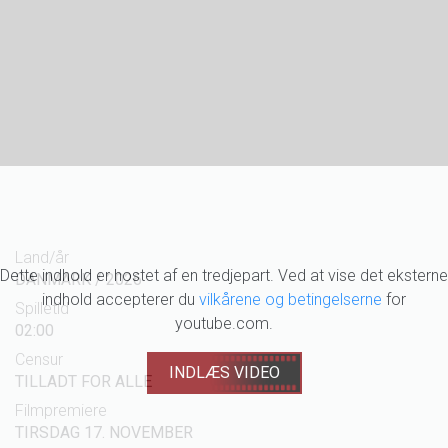
Land/år
Dette indhold er hostet af en tredjepart. Ved at vise det eksterne
DANMARK / 2026
indhold accepterer du
vilkårene og betingelserne
for
Spilletid
youtube.com.
02:00
Censur
INDLÆS VIDEO
TILLADT FOR ALLE
Filmpremiere
TIRSDAG 17. NOVEMBER