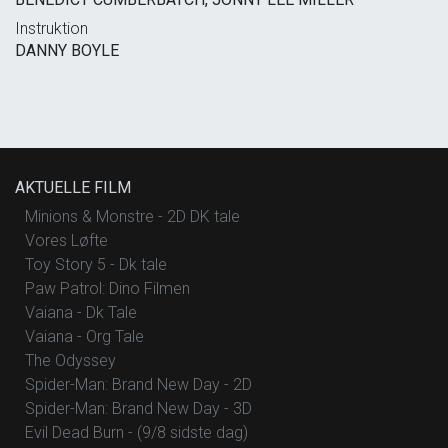
Instruktion
DANNY BOYLE
AKTUELLE FILM
Minions & Monstre - 2D DK tale
Vores Løfte
Toy Story 5 - Dk tale
Paw Patrol: Dino Filmen
Vaiana - Dk Tale
Vaiana - Org Tale
The Odyssey
Spider-Man: Brand New Day - 2D
Spider-Man: Brand New Day - 3D
Evil Dead Burn - (9/8 sidste dag)