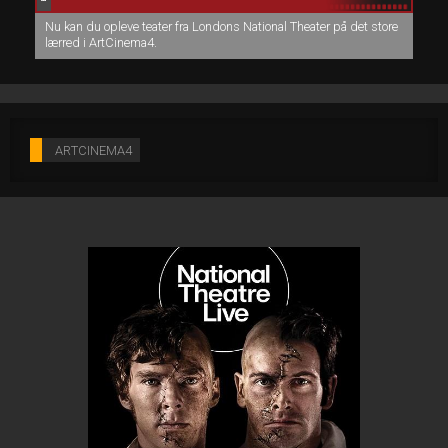
Nu kan du opleve teater fra Londons National Theater på det store
lærred i ArtCinema4.
ARTCINEMA4