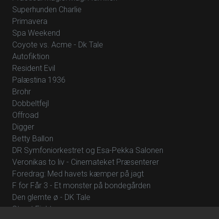
Superhunden Charlie
Primavera
Spa Weekend
Coyote vs. Acme - Dk Tale
Autofiktion
Resident Evil
Palæstina 1936
Brohr
Dobbeltfejl
Offroad
Digger
Betty Ballon
DR Symfoniorkestret og Esa-Pekka Salonen
Veronikas to liv - Cinemateket Præsenterer
Foredrag: Med havets kæmper på jagt
F for Får 3 - Et monster på bondegården
Den glemte ø - DK Tale
Street Fighter