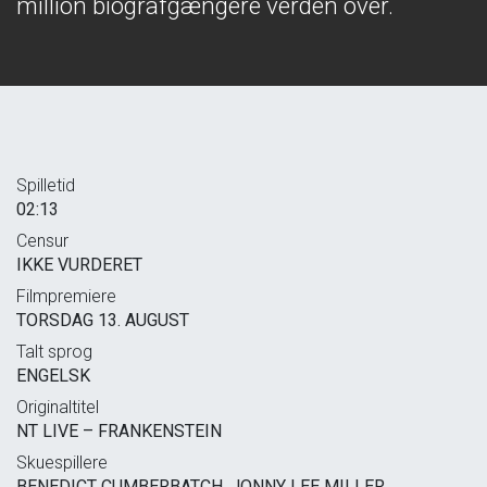
million biografgængere verden over.
Spilletid
02:13
Censur
IKKE VURDERET
Filmpremiere
TORSDAG 13. AUGUST
Talt sprog
ENGELSK
Originaltitel
NT LIVE – FRANKENSTEIN
Skuespillere
BENEDICT CUMBERBATCH, JONNY LEE MILLER