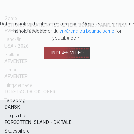
Genre
Dette indhold er hostet af en tredjepart. Ved at vise det eksterne
ACTION, ANIMATION/TEGNEFILM, BØRNE-/FAMILIEFILM,
EVENTYR, KOMEDIE
indhold accepterer du
vilkårene og betingelserne
for
youtube.com.
Land/år
USA / 2026
INDLÆS VIDEO
Spilletid
AFVENTER
Censur
AFVENTER
Filmpremiere
TORSDAG 08. OKTOBER
Talt sprog
DANSK
Originaltitel
FORGOTTEN ISLAND - DK TALE
Skuespillere