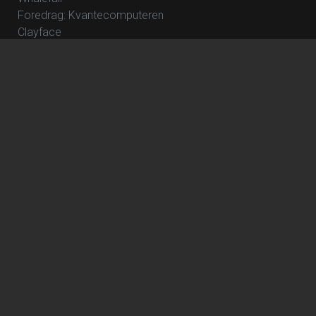
Foredrag: Kvantecomputeren
Clayface
Fornuft og følelse
NT Live – Frankenstein
Foredrag: Kaffe
How to Rob a Bank
The Great Beyond
Foredrag: Tang
The Hunger Games: Sunrise on the Reaping
Focker In-Law
Hexed - DK Tale
Wild Horse Nine
Katten med Hatten - Dk tale
Avengers: Doomsday
Dune: Del 3
Jumanji: Open World
The Angry Birds Movie 3
NT Live – Hamlet