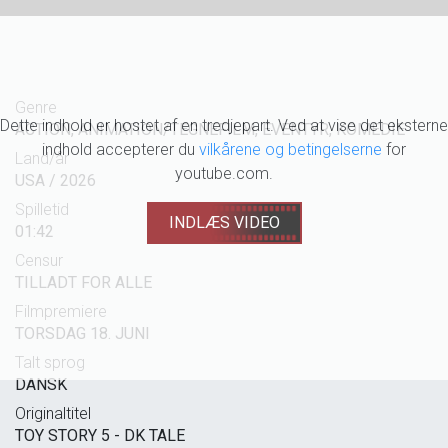
Genre
Dette indhold er hostet af en tredjepart. Ved at vise det eksterne
ACTION, ANIMATION/TEGNEFILM, EVENTYR, KOMEDIE
indhold accepterer du
vilkårene og betingelserne
for
Land/år
youtube.com.
USA / 2026
Spilletid
INDLÆS VIDEO
01:42
Censur
TILLADT FOR ALLE
Filmpremiere
TORSDAG 18. JUNI
Talt sprog
DANSK
Originaltitel
TOY STORY 5 - DK TALE