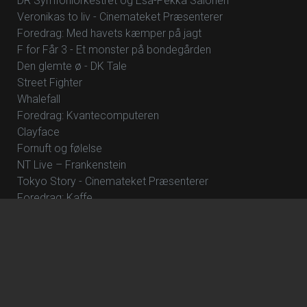
DR Symfoniorkestret og Esa-Pekka Salonen
Veronikas to liv - Cinemateket Præsenterer
Foredrag: Med havets kæmper på jagt
F for Får 3 - Et monster på bondegården
Den glemte ø - DK Tale
Street Fighter
Whalefall
Foredrag: Kvantecomputeren
Clayface
Fornuft og følelse
NT Live – Frankenstein
Tokyo Story - Cinemateket Præsenterer
Foredrag: Kaffe
How to Rob a Bank
The Great Beyond
Foredrag: Tang
The Hunger Games: Sunrise on the Reaping
Focker In-Law
Hexed - DK Tale