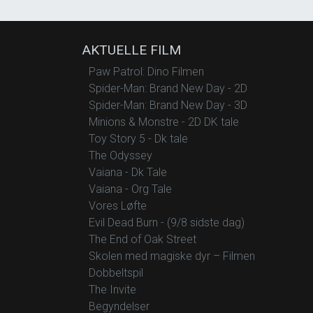
AKTUELLE FILM
Paw Patrol: Dino Filmen
Spider-Man: Brand New Day - 2D
Spider-Man: Brand New Day - 3D
Minions & Monstre - 2D DK tale
Toy Story 5 - Dk tale
The Odyssey
Vaiana - Dk Tale
Vaiana - Org Tale
Vores Løfte
Evil Dead Burn - (9/8 sidste dag)
The End of Oak Street
Skolen med magiske dyr – Filmen
Dobbeltspil
The Invite
Begyndelser