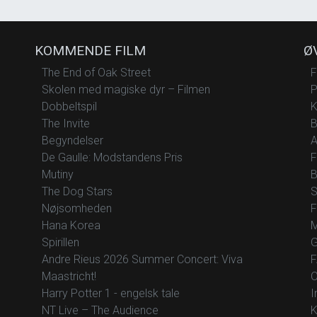
KOMMENDE FILM
Ø
The End of Oak Street
F
Skolen med magiske dyr – Filmen
P
Dobbeltspil
K
The Invite
B
Begyndelser
A
De Gaulle: Modstandens Pris
F
Mutiny
B
The Dog Stars
S
Nøjsomheden
F
Hana Korea
M
Spirillen
G
Andre Rieus 2026 Summer Concert: Viva
F
Maastricht!
O
Harry Potter 1 - engelsk tale
I
NT Live – The Audience
K