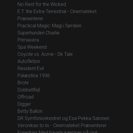
No Rest for the Wicked
E.T. the Extra-Terrestrial - Cinemateket
Præsenterer
Practical Magic: Magi i familien
Superhunden Charlie
Primavera
Spa Weekend
Coyote vs. Acme - Dk Tale
Autofiktion
Resident Evil
Palæstina 1936
Brohr
Dobbeltfejl
Offroad
Digger
Betty Ballon
DR Symfoniorkestret og Esa-Pekka Salonen
Veronikas to liv - Cinemateket Præsenterer
Foredrag: Med havets kæmper på jagt