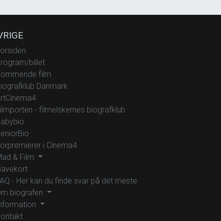
VRIGE
orsiden
rogram/billet
ommende film
iografklub Danmark
rtCinema4
ilmporten - filmelskernes biografklub
abybio
eniorBio
orpremierer i Cinema4
ad & Film
avekort
AQ - Her kan du finde svar på det meste
m biografen
nformation
ontakt