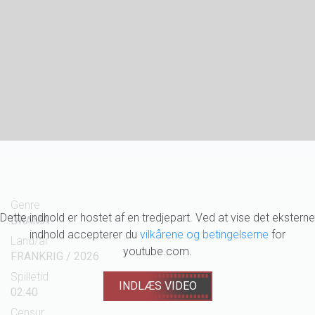
Genre
Dette indhold er hostet af en tredjepart. Ved at vise det eksterne
DRAMA
indhold accepterer du
vilkårene og betingelserne
for
Land/år
youtube.com.
FRANKRIG / 2026
Spilletid
INDLÆS VIDEO
02:40
Censur