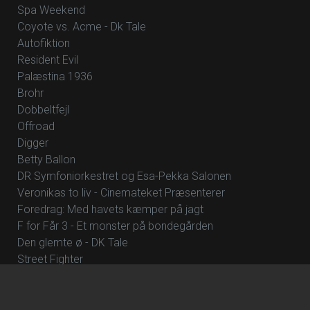
Spa Weekend
Coyote vs. Acme - Dk Tale
Autofiktion
Resident Evil
Palæstina 1936
Brohr
Dobbeltfejl
Offroad
Digger
Betty Ballon
DR Symfoniorkestret og Esa-Pekka Salonen
Veronikas to liv - Cinemateket Præsenterer
Foredrag: Med havets kæmper på jagt
F for Får 3 - Et monster på bondegården
Den glemte ø - DK Tale
Street Fighter
Whalefall
Foredrag: Kvantecomputeren
Clayface