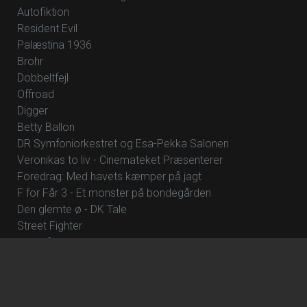
Autofiktion
Resident Evil
Palæstina 1936
Brohr
Dobbeltfejl
Offroad
Digger
Betty Ballon
DR Symfoniorkestret og Esa-Pekka Salonen
Veronikas to liv - Cinemateket Præsenterer
Foredrag: Med havets kæmper på jagt
F for Får 3 - Et monster på bondegården
Den glemte ø - DK Tale
Street Fighter
Whalefall
Foredrag: Kvantecomputeren
Clayface
Fornuft og følelse