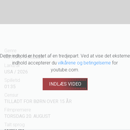
Genre
Dette indhold er hostet af en tredjepart. Ved at vise det eksterne
ACTION, THRILLER
indhold accepterer du
vilkårene og betingelserne
for
Land/år
youtube.com.
USA / 2026
Spilletid
INDLÆS VIDEO
01:35
Censur
TILLADT FOR BØRN OVER 15 ÅR
Filmpremiere
TORSDAG 20. AUGUST
Talt sprog