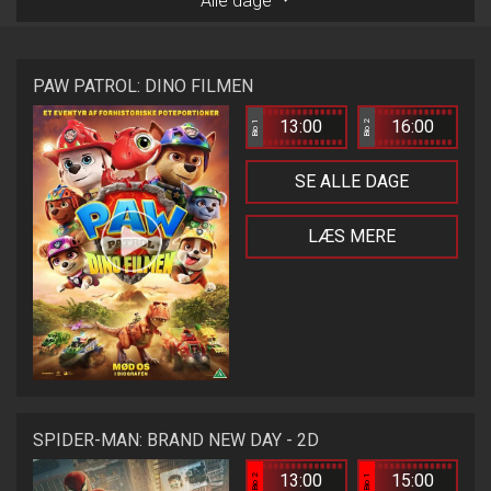
Alle dage
PAW PATROL: DINO FILMEN
13:00
16:00
Bio 1
Bio 2
SE ALLE DAGE
LÆS MERE
SPIDER-MAN: BRAND NEW DAY - 2D
13:00
15:00
Bio 2
Bio 1