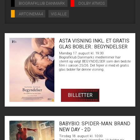
BIOGRAFKLUB DANMARK
DOLBY ATMOS
ARTCINEMA4
VIS ALLE
ASTA VISNING INKL. ET GRATIS
GLAS BOBLER.: BEGYNDELSER
Mandag 17. august kl. 19:30
Biografklub Danmarks medlemmer har
stemt og valgt BEGYNDELSER som den bedste
film i sæson 25/26. Det fejrer vi med et gratis
glas bobler før denne visning.
BILLETTER
BABYBIO: SPIDER-MAN: BRAND
NEW DAY - 2D
Tirsdag 18. august kl. 10:00