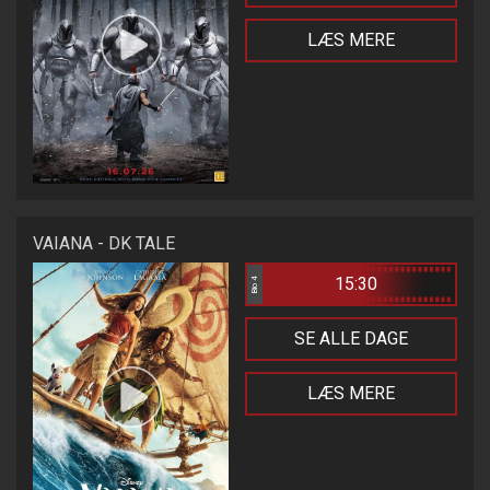
LÆS MERE
VAIANA - DK TALE
15:30
Bio 4
SE ALLE DAGE
LÆS MERE