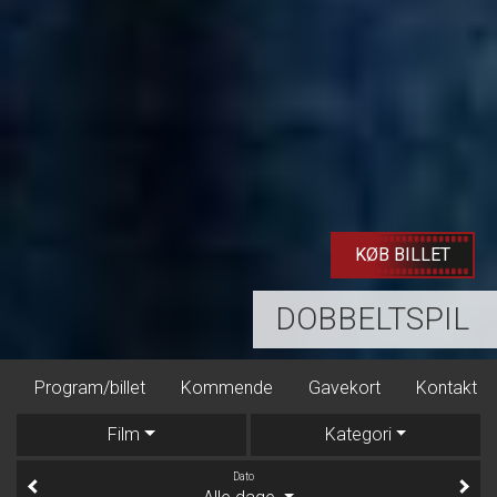
LÆS MERE
ARTCINEMA4
Kommende
Gavekort
Kontakt
Dine billetter
M
Film
Kategori
Dato