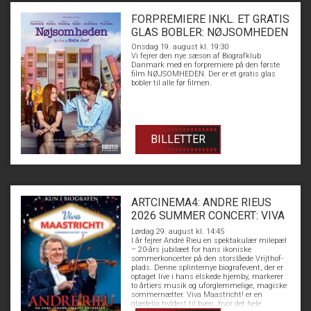
FORPREMIERE INKL. ET GRATIS
GLAS BOBLER: NØJSOMHEDEN
Onsdag 19. august kl. 19:30
Vi fejrer den nye sæson af Biografklub
Danmark med en forpremiere på den første
film NØJSOMHEDEN. Der er et gratis glas
bobler til alle før filmen.
BILLETTER
ARTCINEMA4: ANDRE RIEUS
2026 SUMMER CONCERT: VIVA
MAASTRICHT!
Lørdag 29. august kl. 14:45
I år fejrer André Rieu en spektakulær milepæl
– 20-års jubilæet for hans ikoniske
sommerkoncerter på den storslåede Vrijthof-
plads. Denne splinternye biografevent, der er
optaget live i hans elskede hjemby, markerer
to årtiers musik og uforglemmelige, magiske
sommernætter. Viva Maastricht! er en
glædelig hyldest til byen, hvor det hele