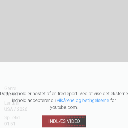
Genre
Dette indhold er hostet af en tredjepart. Ved at vise det eksterne
GYSER
indhold accepterer du
vilkårene og betingelserne
for
Land/år
youtube.com.
USA / 2026
Spilletid
INDLÆS VIDEO
01:51