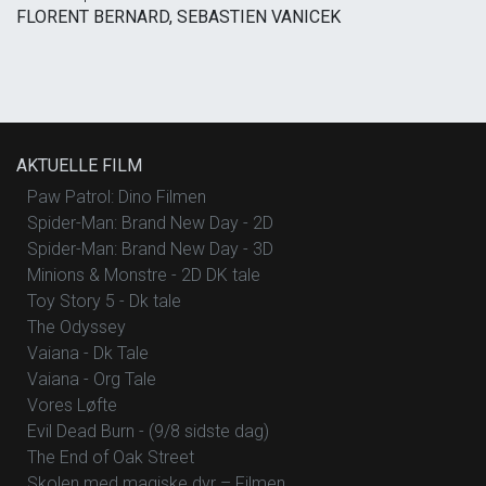
FLORENT BERNARD, SEBASTIEN VANICEK
AKTUELLE FILM
Paw Patrol: Dino Filmen
Spider-Man: Brand New Day - 2D
Spider-Man: Brand New Day - 3D
Minions & Monstre - 2D DK tale
Toy Story 5 - Dk tale
The Odyssey
Vaiana - Dk Tale
Vaiana - Org Tale
Vores Løfte
Evil Dead Burn - (9/8 sidste dag)
The End of Oak Street
Skolen med magiske dyr – Filmen