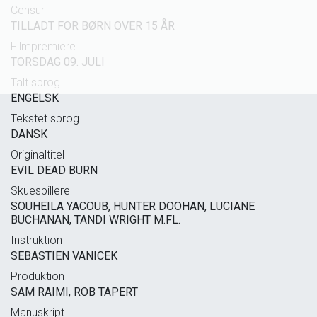
Censur
TILLADT FOR BØRN OVER 15 ÅR
Filmpremiere
TORSDAG 09. JULI
Talt sprog
ENGELSK
Tekstet sprog
DANSK
Originaltitel
EVIL DEAD BURN
Skuespillere
SOUHEILA YACOUB, HUNTER DOOHAN, LUCIANE
BUCHANAN, TANDI WRIGHT M.FL.
Instruktion
SEBASTIEN VANICEK
Produktion
SAM RAIMI, ROB TAPERT
Manuskript