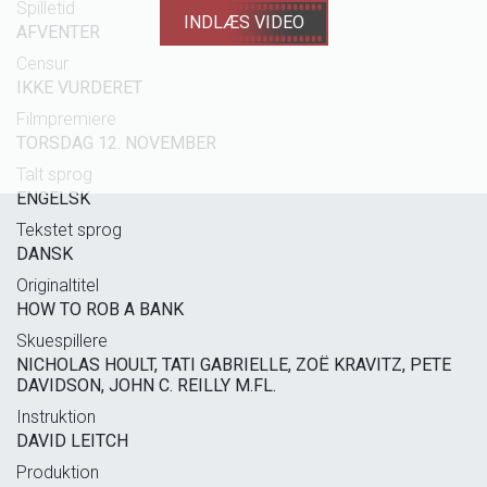
Spilletid
INDLÆS VIDEO
AFVENTER
Censur
IKKE VURDERET
Filmpremiere
TORSDAG 12. NOVEMBER
Talt sprog
ENGELSK
Tekstet sprog
DANSK
Originaltitel
HOW TO ROB A BANK
Skuespillere
NICHOLAS HOULT, TATI GABRIELLE, ZOË KRAVITZ, PETE
DAVIDSON, JOHN C. REILLY M.FL.
Instruktion
DAVID LEITCH
Produktion