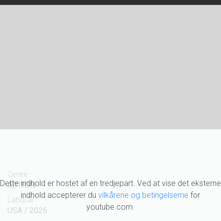
Genre
Dette indhold er hostet af en tredjepart. Ved at vise det eksterne
ACTION
indhold accepterer du
vilkårene og betingelserne
for
Land/år
youtube.com.
USA / 2026