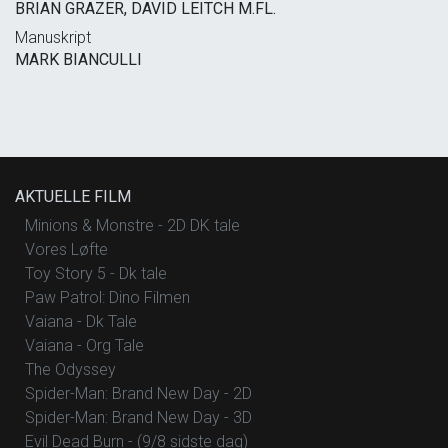
BRIAN GRAZER, DAVID LEITCH M.FL.
Manuskript
MARK BIANCULLI
AKTUELLE FILM
Minions & Monstre - 2D DK tale
Vores Løfte
Toy Story 5 - Dk tale
Paw Patrol: Dino Filmen
Vaiana - Dk Tale
Vaiana - Org Tale
The Odyssey
Spider-Man: Brand New Day - 2D
Spider-Man: Brand New Day - 3D
Evil Dead Burn - (9/8 sidste dag)