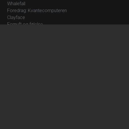
Whalefall
Foredrag: Kvantecomputeren
Clayface
Fornuft og følelse
NT Live – Frankenstein
Tokyo Story - Cinemateket Præsenterer
Foredrag: Kaffe
How to Rob a Bank
The Great Beyond
Foredrag: Tang
The Hunger Games: Sunrise on the Reaping
Focker In-Law
Hexed - DK Tale
Wild Horse Nine
Katten med Hatten - Dk tale
Avengers: Doomsday
Dune: Del 3
Jumanji: Open World
The Angry Birds Movie 3