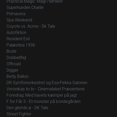
Practical Magic: Magi i familien
Superhunden Charlie
Primavera
Spa Weekend
Coyote vs. Acme - Dk Tale
Autofiktion
Resident Evil
Palæstina 1936
Brohr
Dobbeltfejl
Offroad
Digger
Betty Ballon
DR Symfoniorkestret og Esa-Pekka Salonen
Veronikas to liv - Cinemateket Præsenterer
Foredrag: Med havets kæmper på jagt
F for Får 3 - Et monster på bondegården
Den glemte ø - DK Tale
Street Fighter