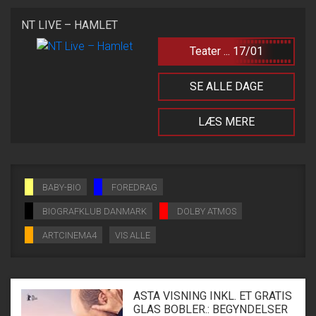
NT LIVE – HAMLET
Teater ... 17/01
SE ALLE DAGE
LÆS MERE
BABY-BIO
FOREDRAG
BIOGRAFKLUB DANMARK
DOLBY ATMOS
ARTCINEMA4
VIS ALLE
ASTA VISNING INKL. ET GRATIS
GLAS BOBLER.: BEGYNDELSER