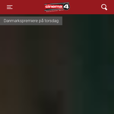
Cinema4
Toggle navigation
BabyBio d. 18. august