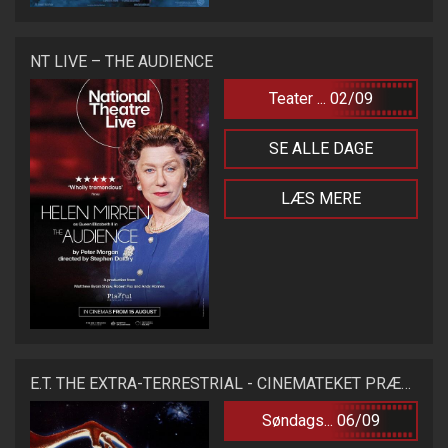
NT LIVE – THE AUDIENCE
Teater ... 02/09
SE ALLE DAGE
LÆS MERE
E.T. THE EXTRA-TERRESTRIAL - CINEMATEKET PRÆSENTERER
Søndags... 06/09