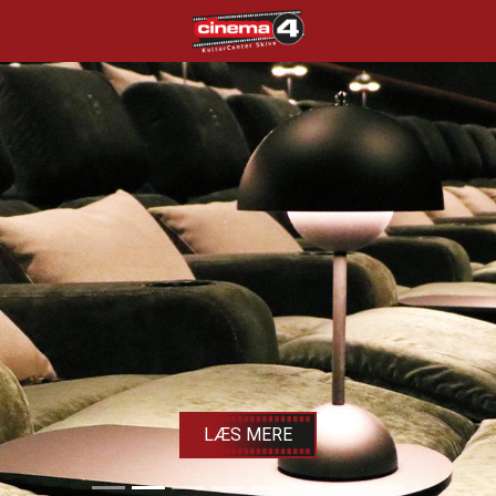
Cinema4
LÆS MERE