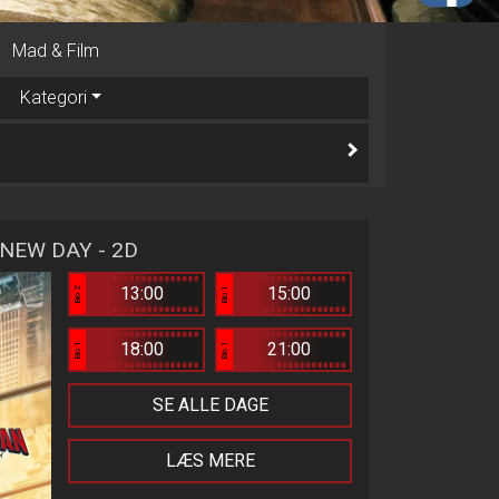
Mad & Film
Kategori
NEW DAY - 2D
13:00
15:00
Bio 2
Bio 1
18:00
21:00
Bio 1
Bio 1
SE ALLE DAGE
LÆS MERE