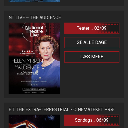
NT LIVE – THE AUDIENCE
Teater ... 02/09
SE ALLE DAGE
LÆS MERE
E.T. THE EXTRA-TERRESTRIAL - CINEMATEKET PRÆSENTERER
Søndags... 06/09