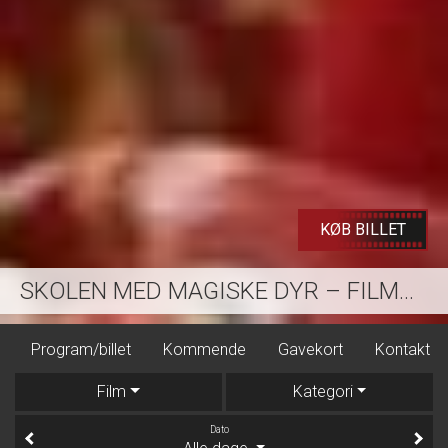
KØB BILLET
SKOLEN MED MAGISKE DYR – FILMEN
gram/billet
Kommende
Gavekort
Kontakt
Dine b
Film
Kategori
Dato