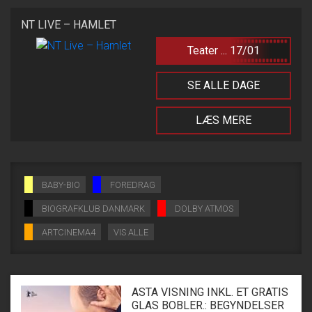
NT LIVE – HAMLET
Teater ... 17/01
SE ALLE DAGE
LÆS MERE
BABY-BIO
FOREDRAG
BIOGRAFKLUB DANMARK
DOLBY ATMOS
ARTCINEMA4
VIS ALLE
ASTA VISNING INKL. ET GRATIS
GLAS BOBLER.: BEGYNDELSER