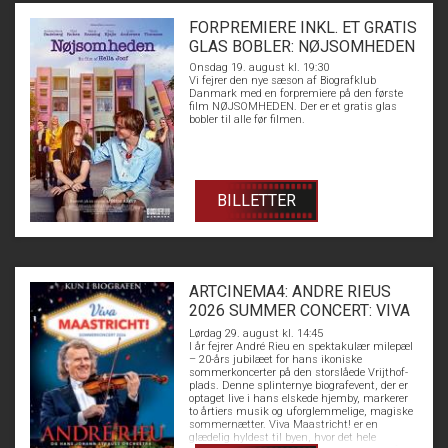
FORPREMIERE INKL. ET GRATIS
GLAS BOBLER: NØJSOMHEDEN
Onsdag 19. august kl. 19:30
Vi fejrer den nye sæson af Biografklub
Danmark med en forpremiere på den første
film NØJSOMHEDEN. Der er et gratis glas
bobler til alle før filmen.
BILLETTER
ARTCINEMA4: ANDRE RIEUS
2026 SUMMER CONCERT: VIVA
MAASTRICHT!
Lørdag 29. august kl. 14:45
I år fejrer André Rieu en spektakulær milepæl
– 20-års jubilæet for hans ikoniske
sommerkoncerter på den storslåede Vrijthof-
plads. Denne splinternye biografevent, der er
optaget live i hans elskede hjemby, markerer
to årtiers musik og uforglemmelige, magiske
sommernætter. Viva Maastricht! er en
glædelig hyldest til byen, hvor det hele