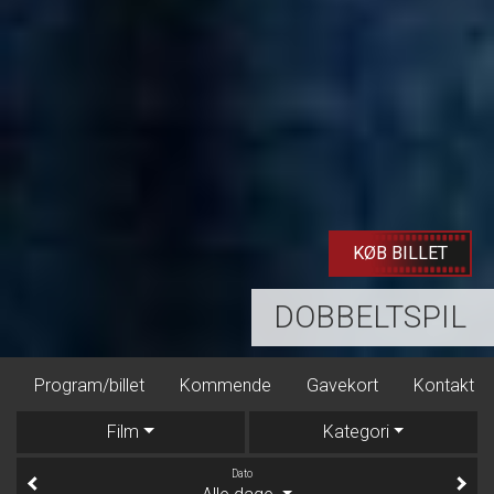
KØB BILLET
DOBBELTSPIL
mmende
Gavekort
Kontakt
Dine billetter
Mad & F
Film
Kategori
Dato