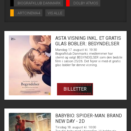
BIOGRAFKLUB DANMARK
DOLBY ATMOS
ARTCINEMA4
VIS ALLE
ASTA VISNING INKL. ET GRATIS
GLAS BOBLER.: BEGYNDELSER
Mandag 17. august kl. 19:30
Biografklub Danmarks medlemmer har
stemt og valgt BEGYNDELSER som den bedste
film i sæson 25/26. Det fejrer vi med et gratis
glas bobler før denne visning.
BILLETTER
BABYBIO: SPIDER-MAN: BRAND
NEW DAY - 2D
Tirsdag 18. august kl. 10:00