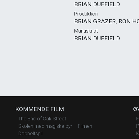
BRIAN DUFFIELD
Produktion
BRIAN GRAZER, RON H
Manuskript
BRIAN DUFFIELD
KOMMENDE FILM
Ø
The End of Oak Street
F
Skolen med magiske dyr – Filmen
P
Dobbeltspil
K