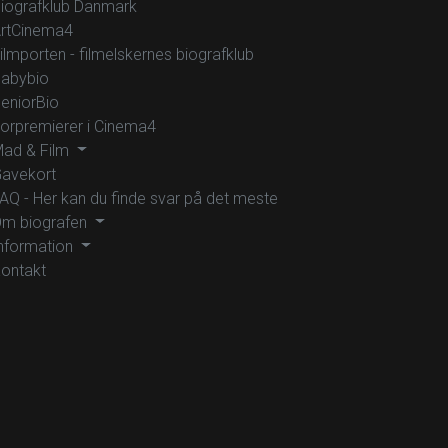
iografklub Danmark
rtCinema4
ilmporten - filmelskernes biografklub
abybio
eniorBio
orpremierer i Cinema4
ad & Film
avekort
AQ - Her kan du finde svar på det meste
m biografen
nformation
ontakt