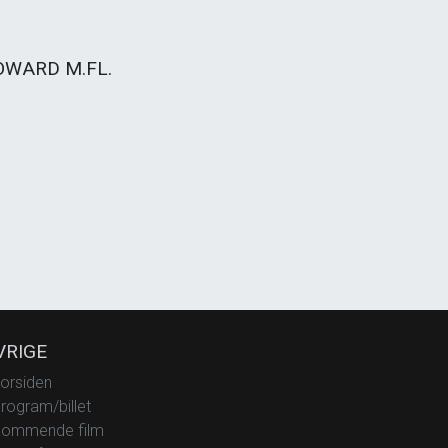
OWARD M.FL.
VRIGE
orsiden
rogram/billet
ommende film