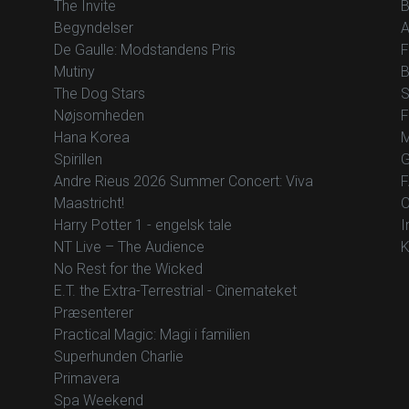
The Invite
B
Begyndelser
A
De Gaulle: Modstandens Pris
F
Mutiny
B
The Dog Stars
S
Nøjsomheden
F
Hana Korea
M
Spirillen
G
Andre Rieus 2026 Summer Concert: Viva
F
Maastricht!
O
Harry Potter 1 - engelsk tale
I
NT Live – The Audience
K
No Rest for the Wicked
E.T. the Extra-Terrestrial - Cinemateket
Præsenterer
Practical Magic: Magi i familien
Superhunden Charlie
Primavera
Spa Weekend