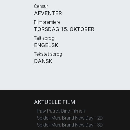
Censur
AFVENTER
Filmpremiere
TORSDAG 15. OKTOBER
Talt sprog
ENGELSK
Tekstet sprog
DANSK
AKTUELLE FILM
Paw Patrol: Dino Filmen
Spider-Man: Brand New Day - 2D
Spider-Man: Brand New Day - 3D