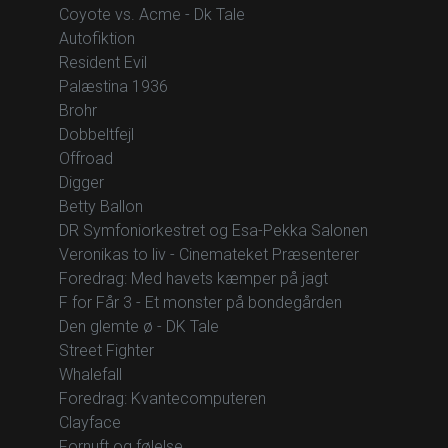
Coyote vs. Acme - Dk Tale
Autofiktion
Resident Evil
Palæstina 1936
Brohr
Dobbeltfejl
Offroad
Digger
Betty Ballon
DR Symfoniorkestret og Esa-Pekka Salonen
Veronikas to liv - Cinemateket Præsenterer
Foredrag: Med havets kæmper på jagt
F for Får 3 - Et monster på bondegården
Den glemte ø - DK Tale
Street Fighter
Whalefall
Foredrag: Kvantecomputeren
Clayface
Fornuft og følelse