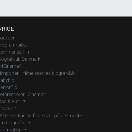
VRIGE
orsiden
rogram/billet
ommende film
iografklub Danmark
rtCinema4
ilmporten - filmelskernes biografklub
abybio
eniorBio
orpremierer i Cinema4
ad & Film
avekort
AQ - Her kan du finde svar på det meste
m biografen
nformation