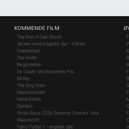
KOMMENDE FILM
Ø
The End of Oak Street
F
Skolen med magiske dyr – Filmen
P
Dobbeltspil
K
The Invite
B
Begyndelser
A
De Gaulle: Modstandens Pris
F
Mutiny
B
The Dog Stars
S
Nøjsomheden
F
Hana Korea
M
Spirillen
G
Andre Rieus 2026 Summer Concert: Viva
F
Maastricht!
O
Harry Potter 1 - engelsk tale
I