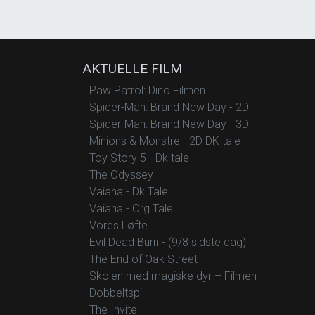
AKTUELLE FILM
Paw Patrol: Dino Filmen
Spider-Man: Brand New Day - 2D
Spider-Man: Brand New Day - 3D
Minions & Monstre - 2D DK tale
Toy Story 5 - Dk tale
The Odyssey
Vaiana - Dk Tale
Vaiana - Org Tale
Vores Løfte
Evil Dead Burn - (9/8 sidste dag)
The End of Oak Street
Skolen med magiske dyr – Filmen
Dobbeltspil
The Invite