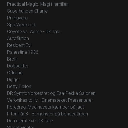
Practical Magic: Magi i familien
Superhunden Charlie
Primavera
Spa Weekend
Coyote vs. Acme - Dk Tale
Autofiktion
Resident Evil
Palæstina 1936
Brohr
Dobbeltfejl
Offroad
Digger
Betty Ballon
DR Symfoniorkestret og Esa-Pekka Salonen
Veronikas to liv - Cinemateket Præsenterer
Foredrag: Med havets kæmper på jagt
F for Får 3 - Et monster på bondegården
Den glemte ø - DK Tale
Street Fighter