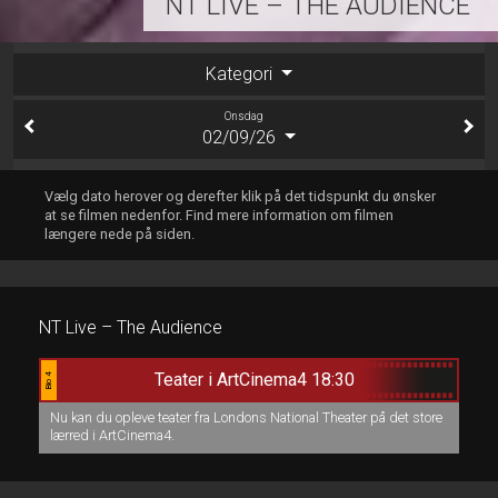
NT LIVE – THE AUDIENCE
Kategori
Onsdag
02/09/26
Vælg dato herover og derefter klik på det tidspunkt du ønsker
at se filmen nedenfor. Find mere information om filmen
længere nede på siden.
NT Live – The Audience
Teater i ArtCinema4 18:30
Bio 4
Nu kan du opleve teater fra Londons National Theater på det store
lærred i ArtCinema4.