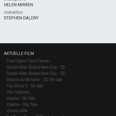
HELEN MIRREN
Instruktion
STEPHEN DALDRY
AKTUELLE FILM
Paw Patrol: Dino Filmen
Spider-Man: Brand New Day - 2D
Spider-Man: Brand New Day - 3D
Minions & Monstre - 2D DK tale
Toy Story 5 - Dk tale
The Odyssey
Vaiana - Dk Tale
Vaiana - Org Tale
Vores Løfte