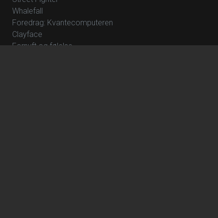
Whalefall
Foredrag: Kvantecomputeren
Clayface
Fornuft og følelse
NT Live – Frankenstein
Tokyo Story - Cinemateket Præsenterer
Foredrag: Kaffe
How to Rob a Bank
The Great Beyond
Foredrag: Tang
The Hunger Games: Sunrise on the Reaping
Focker In-Law
Hexed - DK Tale
Wild Horse Nine
Katten med Hatten - Dk tale
Avengers: Doomsday
Dune: Del 3
Jumanji: Open World