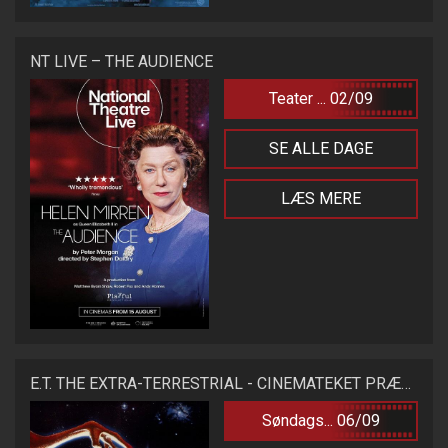
NT LIVE – THE AUDIENCE
Teater ... 02/09
SE ALLE DAGE
LÆS MERE
E.T. THE EXTRA-TERRESTRIAL - CINEMATEKET PRÆSENTERER
Søndags... 06/09