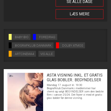
SE ALLE DAGE
LÆS MERE
BABY-BIO
FOREDRAG
BIOGRAFKLUB DANMARK
DOLBY ATMOS
ARTCINEMA4
VIS ALLE
ASTA VISNING INKL. ET GRATIS
GLAS BOBLER.: BEGYNDELSER
Mandag 17. august kl. 19:30
Biografklub Danmarks medlemmer har
stemt og valgt BEGYNDELSER som den bedste
film i sæson 25/26. Det fejrer vi med et gratis
glas bobler før denne visning.