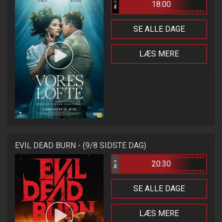
18:00
Bio 2
SE ALLE DAGE
LÆS MERE
EVIL DEAD BURN - (9/8 SIDSTE DAG)
20:30
Bio 4
SE ALLE DAGE
LÆS MERE