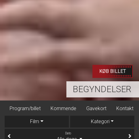
ET
LÆS ME
ER
ARTCINEM
Program/billet
Kommende
Gavekort
Kontakt
D
Film
Kategori
Dato