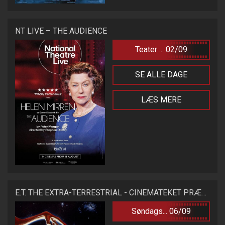
NT LIVE – THE AUDIENCE
Teater ... 02/09
SE ALLE DAGE
LÆS MERE
E.T. THE EXTRA-TERRESTRIAL - CINEMATEKET PRÆSENTERER
Søndags... 06/09