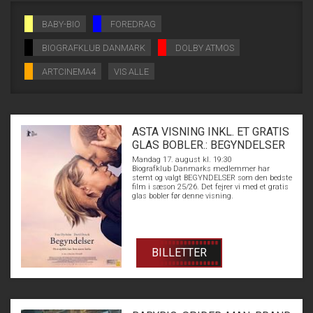
BABY-BIO
FOREDRAG
BIOGRAFKLUB DANMARK
DOLBY ATMOS
ARTCINEMA4
VIS ALLE
ASTA VISNING INKL. ET GRATIS
GLAS BOBLER.: BEGYNDELSER
Mandag 17. august kl. 19:30
Biografklub Danmarks medlemmer har
stemt og valgt BEGYNDELSER som den bedste
film i sæson 25/26. Det fejrer vi med et gratis
glas bobler før denne visning.
BILLETTER