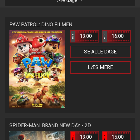
Alle dage
PAW PATROL: DINO FILMEN
13:00
16:00
Bio 1
Bio 2
SE ALLE DAGE
LÆS MERE
SPIDER-MAN: BRAND NEW DAY - 2D
13:00
15:00
Bio 2
Bio 1