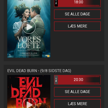
18:00
Bio 2
SE ALLE DAGE
LÆS MERE
EVIL DEAD BURN - (9/8 SIDSTE DAG)
20:30
Bio 4
SE ALLE DAGE
LÆS MERE